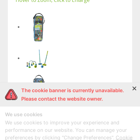
Hover to Zoom, Click to Enlarge
The cookie banner is currently unavailable.
Please contact the website owner.
We use cookies
Description
We use cookies to improve your experience and
CQL-27-2 (B) ชุด CROQUET 27”
performance on our website. You can manage your
preferences by clicking "Change Preferences".
Cookie
ในชุดประกอบด้วย: