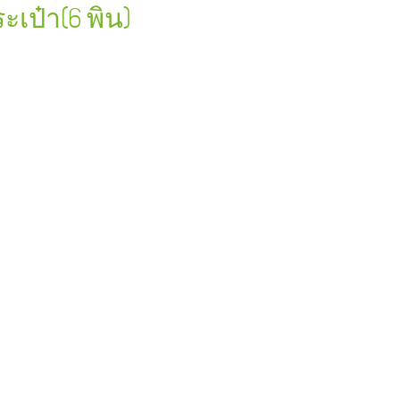
ะเป๋า(6 พิน)