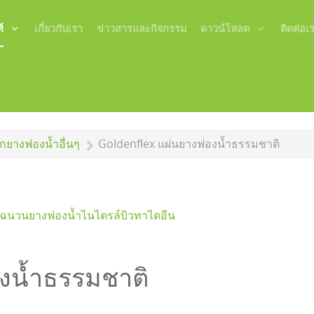
์
เกี่ยวกับเรา
ข่าวสารและกิจกรรม
ดาวน์โหลด
ติดต่อเ
กยางฟองน้ำอื่นๆ
Goldenflex แผ่นยางฟองน้ำธรรมชาติ
อฉนวนยางฟองน้ำไนไตรล์บิวทาไดอีน
องน้ำธรรมชาติ