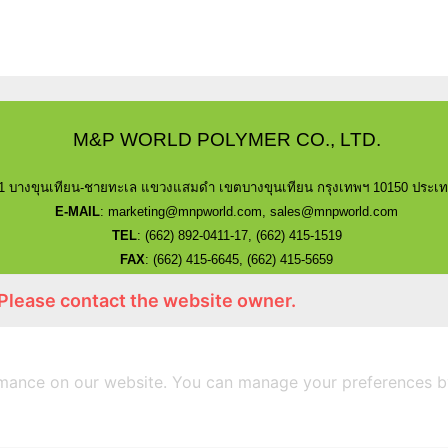
M&P WORLD POLYMER CO., LTD.
/1 บางขุนเทียน-ชายทะเล แขวงแสมดำ เขตบางขุนเทียน กรุงเทพฯ 10150 ประเ
E-MAIL
: marketing@mnpworld.com, sales@mnpworld.com
TEL
:
(662) 892-0411-17, (662) 415-1519
FAX
:
(662) 415-6645, (662) 415-5659
LINE
: @mnprubber
lnwshop
: mnprubber.lnwshop.com
 Please contact the website owner.
หน้าแรก
ผลิตภัณฑ์
mance on our website. You can manage your preferences b